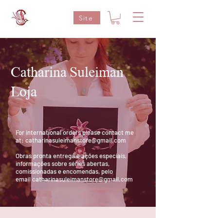
Site
Catharina Suleiman
Loja
For international orders please contact me
at:
catharinasuleimanstore@gmail.com
Obras pronta entrega e ações especiais,
informações sobre séries abertas,
comissionadas e encomendas, pelo
email
catharinasuleimanstore@gmail.com