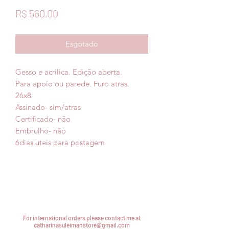
Preço
R$ 560,00
Esgotado
Gesso e acrilica. Edição aberta.
Para apoio ou parede. Furo atras.
26x8
Assinado- sim/atras
Certificado- não
Embrulho- não
6dias uteis para postagem
For international orders please contact me at
catharinasuleimanstore@gmail.com